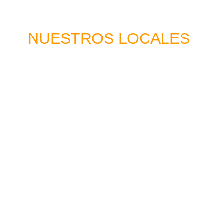
NUESTROS LOCALES