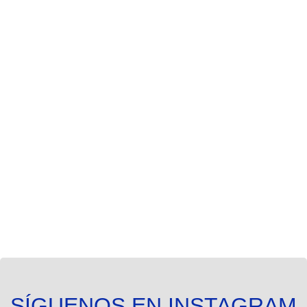
SÍGUENOS EN INSTAGRAM