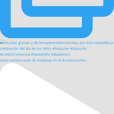
Visita nuestra sede de #subway en el #centrocomeci